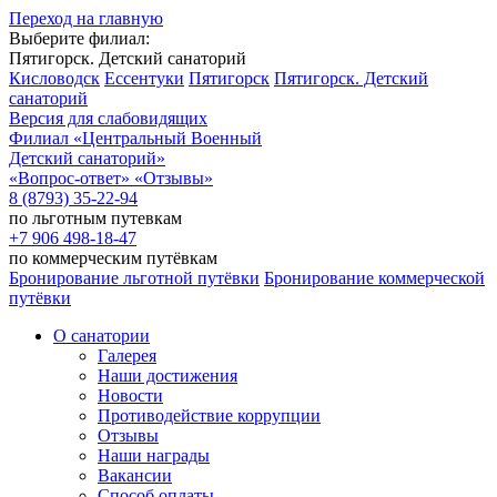
Переход на главную
Выберите филиал:
Пятигорск. Детский санаторий
Кисловодск
Ессентуки
Пятигорск
Пятигорск. Детский
санаторий
Версия для слабовидящих
Филиал
«Центральный Военный
Детский санаторий»
«Вопрос-ответ»
«Отзывы»
8 (8793) 35-22-94
по льготным путевкам
+7 906 498-18-47
по коммерческим путёвкам
Бронирование льготной путёвки
Бронирование коммерческой
путёвки
О санатории
Галерея
Наши достижения
Новости
Противодействие коррупции
Отзывы
Наши награды
Вакансии
Способ оплаты