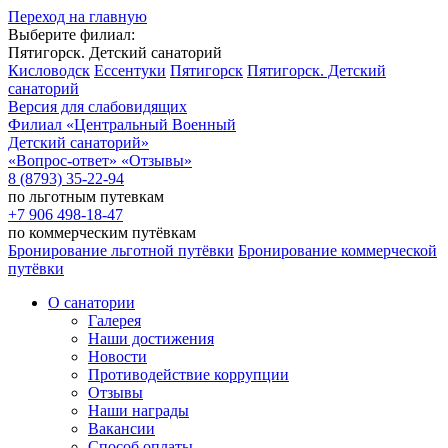
Переход на главную
Выберите филиал:
Пятигорск. Детский санаторий
Кисловодск
Ессентуки
Пятигорск
Пятигорск. Детский
санаторий
Версия для слабовидящих
Филиал
«Центральный Военный
Детский санаторий»
«Вопрос-ответ»
«Отзывы»
8 (8793) 35-22-94
по льготным путевкам
+7 906 498-18-47
по коммерческим путёвкам
Бронирование льготной путёвки
Бронирование коммерческой
путёвки
О санатории
Галерея
Наши достижения
Новости
Противодействие коррупции
Отзывы
Наши награды
Вакансии
Способ оплаты