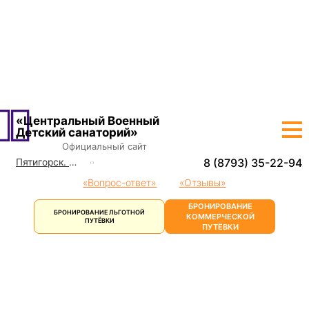
О САНАТОРИИ
ЛЕЧЕНИЕ
ШКОЛА
ПРОЖИВАНИЕ
ЦЕНЫ
ЛЬГОТНЫЕ ПУТЕВКИ
ДОСУГ
КОНТАКТЫ
«Центральный Военный
Детский санаторий»
Официальный сайт
8 (8793) 35-22-94
Пятигорск. Детский санаторий
Кисловодск
«Вопрос-ответ»
«Отзывы»
Ессентуки
БРОНИРОВАНИЕ
БРОНИРОВАНИЕ ЛЬГОТНОЙ
Пятигорск
КОММЕРЧЕСКОЙ
ПУТЁВКИ
ПУТЁВКИ